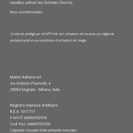
veuillez utiliser les formats fournis.
Nos coordonnées
Ce site est protégé par reCAPTCHA, son utilisation est soumise aux
règles de
confidentialité
et aux
conditions d'utilisation
de Google.
Mates Italiana srl
via Antonio Pacinotti, 4
0
1
20054 Segrate - Milano, Italy
Twitter
·
jeu 6 mars, 2025
Registro Imprese di Milano
R.E.A. 1011711
It’s the final day at JEC World 2025! ⏳
P.IVA IT 04436730156
We’re here to discuss your needs and explore how our
Cod. Fisc. 04436730156
expertise can support your applications. Let’s make the most
Capitale sociale interamente versato