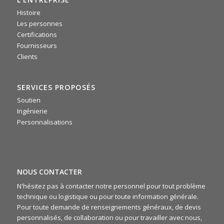
Histoire
0
0
Twitter
Les personnes
Certifications
Fournisseurs
·
mer 16 juillet, 2025
Clients
📌 La scorsa settimana si è tenuto il nostro meeting
commerciale 2025: due giorni intensi di confronto tra agenti,
area manager e team di backoffice. Un’occasione preziosa
SERVICES PROPOSÉS
per condividere idee, allinearci sugli obiettivi e ritrovarci
rafforzando lo spirito di squadra 🤝
Soutien
Ingénierie
Personnalisations
NOUS CONTACTER
N'hésitez pas à contacter notre personnel pour tout problème
technique ou logistique ou pour toute information générale.
Pour toute demande de renseignements généraux, de devis
personnalisés, de collaboration ou pour travailler avec nous,