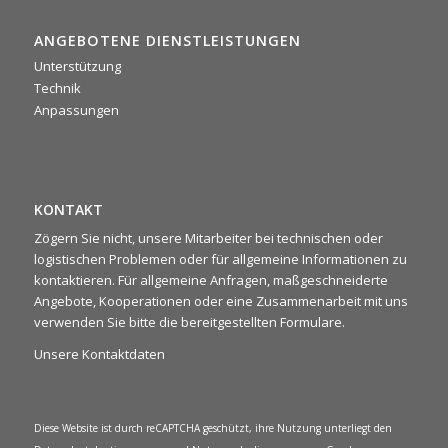
commerciale 2025: due giorni intensi di confronto tra agenti,
area manager e team di backoffice. Un’occasione preziosa
ANGEBOTENE DIENSTLEISTUNGEN
per condividere idee, allinearci sugli obiettivi e ritrovarci
rafforzando lo spirito di squadra 🤝
Unterstützung
Technik
Anpassungen
KONTAKT
Zögern Sie nicht, unsere Mitarbeiter bei technischen oder
logistischen Problemen oder für allgemeine Informationen zu
kontaktieren. Für allgemeine Anfragen, maßgeschneiderte
Angebote, Kooperationen oder eine Zusammenarbeit mit uns
verwenden Sie bitte die bereitgestellten Formulare.
Unsere Kontaktdaten
Diese Website ist durch reCAPTCHA geschützt, ihre Nutzung unterliegt den