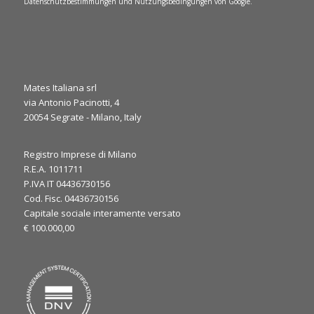
Datenschutzbestimmungen
und
Nutzungsbedingungen
von Google.
Mates Italiana srl
via Antonio Pacinotti, 4
0
1
20054 Segrate - Milano, Italy
Twitter
·
Do. 6 März, 2025
Registro Imprese di Milano
R.E.A. 1011711
It’s the final day at JEC World 2025! ⏳
P.IVA IT 04436730156
We’re here to discuss your needs and explore how our
Cod. Fisc. 04436730156
expertise can support your applications. Let’s make the most
Capitale sociale interamente versato
of the last day, see you at our booth!
€ 100.000,00
#JECWorld2025
@JECComposites