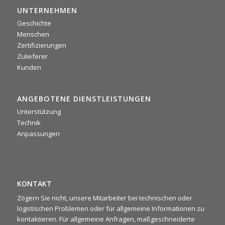
UNTERNEHMEN
Geschichte
0
0
Twitter
Menschen
Zertifizierungen
Zulieferer
·
Mi. 16 Juli, 2025
Kunden
📌 La scorsa settimana si è tenuto il nostro meeting
commerciale 2025: due giorni intensi di confronto tra agenti,
area manager e team di backoffice. Un’occasione preziosa
ANGEBOTENE DIENSTLEISTUNGEN
per condividere idee, allinearci sugli obiettivi e ritrovarci
rafforzando lo spirito di squadra 🤝
Unterstützung
Technik
Anpassungen
KONTAKT
Zögern Sie nicht, unsere Mitarbeiter bei technischen oder
logistischen Problemen oder für allgemeine Informationen zu
kontaktieren. Für allgemeine Anfragen, maßgeschneiderte