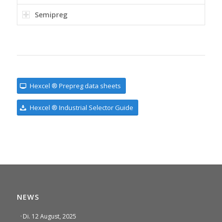
Semipreg
Hexcel ® Prepreg data sheets
Hexcel ® Industrial Selector Guide
NEWS
·
Di. 12 August, 2025