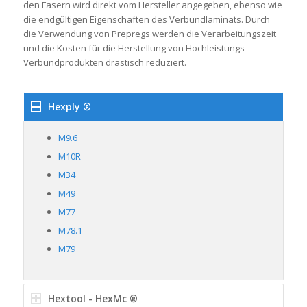
den Fasern wird direkt vom Hersteller angegeben, ebenso wie
die endgültigen Eigenschaften des Verbundlaminats. Durch
die Verwendung von Prepregs werden die Verarbeitungszeit
und die Kosten für die Herstellung von Hochleistungs-
Verbundprodukten drastisch reduziert.
Hexply ®
M9.6
M10R
M34
M49
M77
M78.1
M79
Hextool - HexMc ®