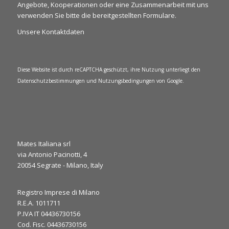
Angebote, Kooperationen oder eine Zusammenarbeit mit uns
verwenden Sie bitte die bereitgestellten Formulare.
Unsere Kontaktdaten
Diese Website ist durch reCAPTCHA geschützt, ihre Nutzung unterliegt den
Datenschutzbestimmungen
und
Nutzungsbedingungen
von Google.
Mates Italiana srl
via Antonio Pacinotti, 4
0
1
20054 Segrate - Milano, Italy
Twitter
·
Do. 6 März, 2025
Registro Imprese di Milano
R.E.A. 1011711
It’s the final day at JEC World 2025! ⏳
P.IVA IT 04436730156
We’re here to discuss your needs and explore how our
Cod. Fisc. 04436730156