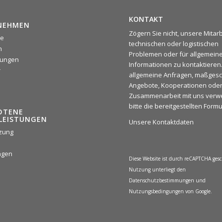
KONTAKT
NEHMEN
Zögern Sie nicht, unsere Mitarb
te
technischen oder logistischen
n
Problemen oder für allgemein
erungen
Informationen zu kontaktieren.
r
allgemeine Anfragen, maßgesc
Angebote, Kooperationen oder
Zusammenarbeit mit uns verw
bitte die bereitgestellten Formu
OTENE
LEISTUNGEN
Unsere Kontaktdaten
zung
ngen
Diese Website ist durch reCAPTCHA gesc
Nutzung unterliegt den
Datenschutzbestimmungen
und
Nutzungsbedingungen
von Google.