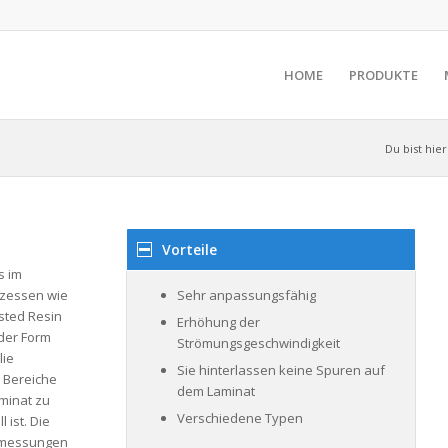
HOME
PRODUKTE
Du bist hier
Vorteile
s im
ozessen wie
Sehr anpassungsfähig
sted Resin
Erhöhung der
der Form
Strömungsgeschwindigkeit
lie
Sie hinterlassen keine Spuren auf
 Bereiche
dem Laminat
minat zu
Verschiedene Typen
 ist. Die
Abmessungen