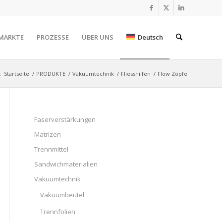
MÄRKTE
PROZESSE
ÜBER UNS
Deutsch
:
Startseite
/
PRODUKTE
/
Vakuumtechnik
/
Fliesshilfen
/
Flow Zöpfe
Faserverstärkungen
Matrizen
Trennmittel
Sandwichmaterialien
Vakuumtechnik
Vakuumbeutel
Trennfolien