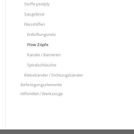
Stoffe peelply
Saugvliese
Fliesshilfen
Entlüftungsnetz
Flow Zöpfe
Kanäle / Barrieren
Spiralschläuche
Klebebänder / Dichtungsbänder
Befestigungselemente
Hilfsmittel / Werkzeuge