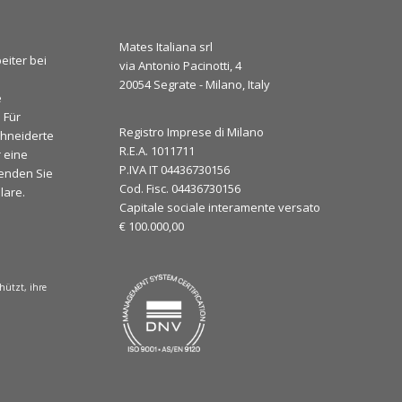
Mates Italiana srl
eiter bei
via Antonio Pacinotti, 4
20054 Segrate - Milano, Italy
e
 Für
Registro Imprese di Milano
hneiderte
R.E.A. 1011711
 eine
P.IVA IT 04436730156
enden Sie
Cod. Fisc. 04436730156
lare.
Capitale sociale interamente versato
€ 100.000,00
hützt, ihre