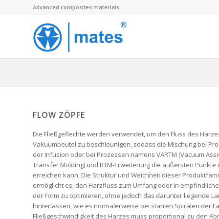
Advanced composites materials
FLOW ZÖPFE
Die Fließgeflechte werden verwendet, um den Fluss des Harze
Vakuumbeutel zu beschleunigen, sodass die Mischung bei Pr
der Infusion oder bei Prozessen namens VARTM (Vacuum Assi
Transfer Molding) und RTM-Erweiterung die äußersten Punkte 
erreichen kann. Die Struktur und Weichheit dieser Produktfami
ermöglicht es, den Harzfluss zum Umfang oder in empfindliche
der Form zu optimieren, ohne jedoch das darunter liegende La
hinterlassen, wie es normalerweise bei starren Spiralen der Fall
Fließgeschwindigkeit des Harzes muss proportional zu den 