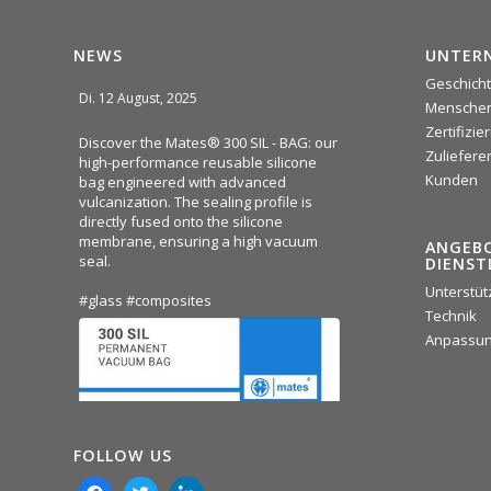
NEWS
UNTER
Geschich
Di. 12 August, 2025
Mensche
Zertifizi
Discover the Mates® 300 SIL - BAG: our
Zuliefere
high-performance reusable silicone
Kunden
bag engineered with advanced
vulcanization. The sealing profile is
directly fused onto the silicone
membrane, ensuring a high vacuum
ANGEB
seal.
DIENST
Unterstüt
#glass
#composites
Technik
Anpassu
FOLLOW US
facebook
twitter
linkedin