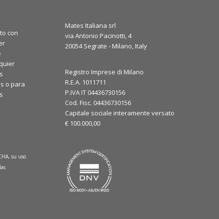
Mates Italiana srl
to con
via Antonio Pacinotti, 4
er
20054 Segrate - Milano, Italy
e
quier
Registro Imprese di Milano
s
R.E.A. 1011711
s o para
P.IVA IT 04436730156
os
Cod. Fisc. 04436730156
Capitale sociale interamente versato
€ 100.000,00
TCHA, su uso
las