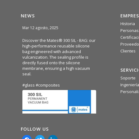
NEWS
EMPRES
Historia
Mar 12 agosto, 2025
Personas
Certificac
Discover the Mates® 300 SIL - BAG: our
Proveedo
high-performance reusable silicone
Clientes
bag engineered with advanced
vulcanization. The sealing profile is
directly fused onto the silicone
membrane, ensuring a high vacuum
SERVIC
seal.
Soporte
Ingenierí
#glass
#composites
Personali
FOLLOW US
facebook
twitter
linkedin