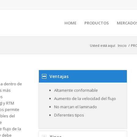
HOME
PRODUCTOS
MERCADO
Usted está aquí:
Inicio
/
PR
Ventajas
ina dentro de
os más
Altamente conformable
os
Aumento de la velocidad del flujo
) y RTM
No marcan el laminado
tos permite
Diferentes tipos
ibles del
e
 flujo de la
y debe