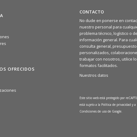
CONTACTO
A
No dude en ponerse en contac
nuestro personal para cualqui
problema técnico, logístico o d
iones
información general. Para cual
res
consulta general, presupuesto
personalizados, colaboracione
trabajar con nosotros, utilice l
formatos facilitados.
IOS OFRECIDOS
Nuestros datos
a
zaciones
Este sitio web está protegido por reCAP
está sujeto a la
Política de privacidad
y a 
Condiciones de uso
de Google.