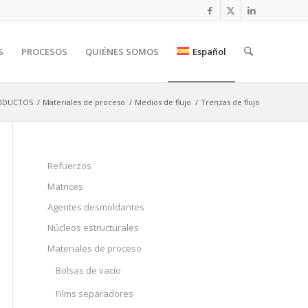
S
PROCESOS
QUIÉNES SOMOS
Español
ODUCTOS
/
Materiales de proceso
/
Medios de flujo
/
Trenzas de flujo
Refuerzos
Matrices
Agentes desmoldantes
Núcleos estructurales
Materiales de proceso
Bolsas de vacío
Films separadores