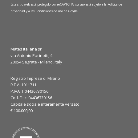
Este sitio web está protegido por reCAPTCHA, su uso está sujeto a la
Política de
privacidad
y a las
Condiciones de uso
de Google.
Mates Italiana srl
via Antonio Pacinotti, 4
0
1
20054 Segrate - Milano, Italy
Twitter
·
Jue 6 marzo, 2025
Registro Imprese di Milano
R.E.A. 1011711
It’s the final day at JEC World 2025! ⏳
P.IVA IT 04436730156
We’re here to discuss your needs and explore how our
Cod. Fisc. 04436730156
expertise can support your applications. Let’s make the most
Capitale sociale interamente versato
of the last day, see you at our booth!
€ 100.000,00
#JECWorld2025
@JECComposites