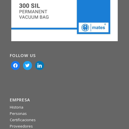
FOLLOW US
facebook
twitter
linkedin
EMPRESA
Historia
0
0
Twitter
Personas
Certificaciones
Proveedores
·
Mié 16 julio, 2025