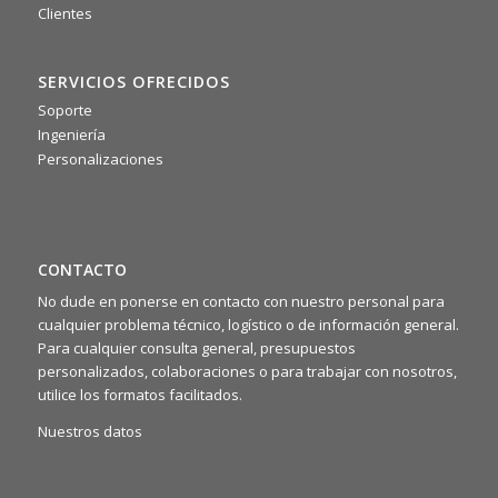
Clientes
📌 La scorsa settimana si è tenuto il nostro meeting
commerciale 2025: due giorni intensi di confronto tra agenti,
area manager e team di backoffice. Un’occasione preziosa
SERVICIOS OFRECIDOS
per condividere idee, allinearci sugli obiettivi e ritrovarci
rafforzando lo spirito di squadra 🤝
Soporte
Ingeniería
Personalizaciones
CONTACTO
No dude en ponerse en contacto con nuestro personal para
cualquier problema técnico, logístico o de información general.
Para cualquier consulta general, presupuestos
personalizados, colaboraciones o para trabajar con nosotros,
utilice los formatos facilitados.
Nuestros datos