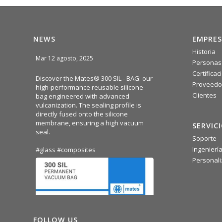
NEWS
EMPRES
Historia
Mar 12 agosto, 2025
Personas
Certificac
Discover the Mates® 300 SIL - BAG: our
Proveedo
high-performance reusable silicone
Clientes
bag engineered with advanced
vulcanization. The sealing profile is
directly fused onto the silicone
membrane, ensuring a high vacuum
SERVIC
seal.
Soporte
Ingenierí
#glass
#composites
Personali
FOLLOW US