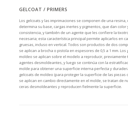
GELCOAT / PRIMERS
Los gelcoats y las imprimaciones se componen de una resina,
determina su base, cargas inertes y pigmentos, que dan color 
consistencia, y también de un agente que les confiere la tixotr
necesaria; esta característica principal permite aplicarlos en c
gruesas, incluso en vertical. Todos son productos de dos com
se aplican a brocha o pistola en espesores de 0,5 a 1 mm. Los 
moldeo se aplican sobre el modelo a reproducir, previamente 
agentes desmoldeantes, y luego se continúa con la estratificac
molde para obtener una superficie interna perfecta y duradera
gelcoats de moldeo (para proteger la superficie de las piezas
se aplican en cambio directamente en el molde, se tratan de 
ceras desmoldeantes y reproducen fielmente la superficie.