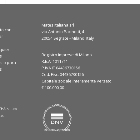
Mates Italiana srl
to con
via Antonio Pacinotti, 4
er
20054 Segrate - Milano, Italy
e
quier
Registro Imprese di Milano
s
R.E.A. 1011711
s o para
P.IVA IT 04436730156
os
Cod. Fisc. 04436730156
Capitale sociale interamente versato
€ 100.000,00
TCHA, su uso
las