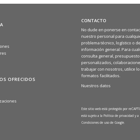
CONTACTO
A
No dude en ponerse en contac
nuestro personal para cualqui
problema técnico, logístico o d
iones
información general. Para cual
res
consulta general, presupuesto
personalizados, colaboracione
trabajar con nosotros, utilice l
formatos facilitados.
IOS OFRECIDOS
Nuestros datos
a
zaciones
Este sitio web está protegido por reCAP
está sujeto a la
Política de privacidad
y a 
Condiciones de uso
de Google.