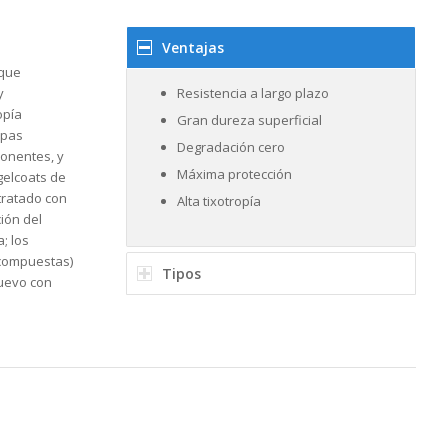
Ventajas
 que
y
Resistencia a largo plazo
opía
Gran dureza superficial
apas
Degradación cero
ponentes, y
Máxima protección
gelcoats de
tratado con
Alta tixotropía
ión del
; los
 compuestas)
Tipos
nuevo con