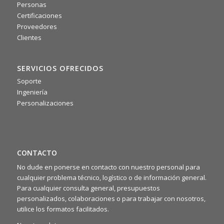
0
0
Twitter
Personas
Certificaciones
Proveedores
·
Mié 16 julio, 2025
Clientes
📌 La scorsa settimana si è tenuto il nostro meeting
commerciale 2025: due giorni intensi di confronto tra agenti,
area manager e team di backoffice. Un’occasione preziosa
SERVICIOS OFRECIDOS
per condividere idee, allinearci sugli obiettivi e ritrovarci
rafforzando lo spirito di squadra 🤝
Soporte
Ingeniería
Personalizaciones
CONTACTO
No dude en ponerse en contacto con nuestro personal para
cualquier problema técnico, logístico o de información general.
Para cualquier consulta general, presupuestos
personalizados, colaboraciones o para trabajar con nosotros,
utilice los formatos facilitados.