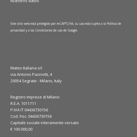
Nuestros datos
Este sitio web está protegido por reCAPTCHA, su uso está sujeto a la
Política de
privacidad
y a las
Condiciones de uso
de Google.
Mates Italiana srl
via Antonio Pacinotti, 4
0
1
20054 Segrate - Milano, Italy
Twitter
·
Jue 6 marzo, 2025
Registro Imprese di Milano
R.E.A. 1011711
It’s the final day at JEC World 2025! ⏳
P.IVA IT 04436730156
We’re here to discuss your needs and explore how our
Cod. Fisc. 04436730156
expertise can support your applications. Let’s make the most
Capitale sociale interamente versato
of the last day, see you at our booth!
€ 100.000,00