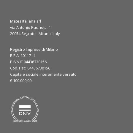
Mates Italiana srl
via Antonio Pacinotti, 4
0
1
20054 Segrate - Milano, Italy
Twitter
·
Jue 6 marzo, 2025
Registro Imprese di Milano
R.E.A. 1011711
It’s the final day at JEC World 2025! ⏳
P.IVA IT 04436730156
We’re here to discuss your needs and explore how our
Cod. Fisc. 04436730156
expertise can support your applications. Let’s make the most
Capitale sociale interamente versato
of the last day, see you at our booth!
€ 100.000,00
#JECWorld2025
@JECComposites