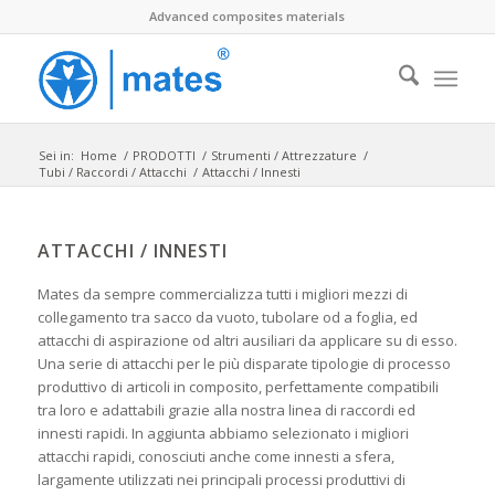
Advanced composites materials
Sei in:
Home
/
PRODOTTI
/
Strumenti / Attrezzature
/
Tubi / Raccordi / Attacchi
/
Attacchi / Innesti
ATTACCHI / INNESTI
Mates da sempre commercializza tutti i migliori mezzi di
collegamento tra sacco da vuoto, tubolare od a foglia, ed
attacchi di aspirazione od altri ausiliari da applicare su di esso.
Una serie di attacchi per le più disparate tipologie di processo
produttivo di articoli in composito, perfettamente compatibili
tra loro e adattabili grazie alla nostra linea di raccordi ed
innesti rapidi. In aggiunta abbiamo selezionato i migliori
attacchi rapidi, conosciuti anche come innesti a sfera,
largamente utilizzati nei principali processi produttivi di