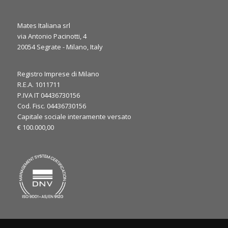
Mates Italiana srl
via Antonio Pacinotti, 4
20054 Segrate - Milano, Italy
0
1
Twitter
Registro Imprese di Milano
·
Gio 6 Marzo, 2025
R.E.A. 1011711
P.IVA IT 04436730156
It’s the final day at JEC World 2025! ⏳
Cod. Fisc. 04436730156
We’re here to discuss your needs and explore how our
Capitale sociale interamente versato
expertise can support your applications. Let’s make the most
€ 100.000,00
of the last day, see you at our booth!
#JECWorld2025
@JECComposites