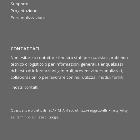
rafforzando lo spirito di squadra 🤝
Supporto
Progettazione
Personalizzazioni
CONTATTACI
Non esitare a contattare il nostro staff per qualsiasi problema
tecnico o logistico o per informazioni generali. Per qualsiasi
richiesta di informazioni generali, preventivi personalizzati,
collaborazioni o per lavorare con noi, utilizza i moduli forniti.
I nostri contatti
Questo sito è protetto da reCAPTCHA, il suo utilizzo è soggetto alla
Privacy Policy
e ai
termini di utilizzo
di Google.