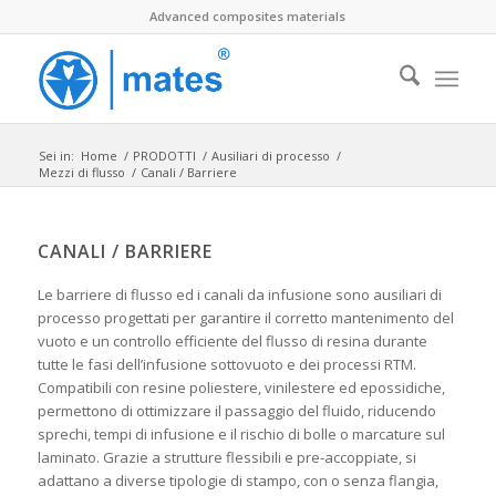
Advanced composites materials
Sei in:
Home
/
PRODOTTI
/
Ausiliari di processo
/
Mezzi di flusso
/
Canali / Barriere
CANALI / BARRIERE
Le barriere di flusso ed i canali da infusione sono ausiliari di
processo progettati per garantire il corretto mantenimento del
vuoto e un controllo efficiente del flusso di resina durante
tutte le fasi dell’infusione sottovuoto e dei processi RTM.
Compatibili con resine poliestere, vinilestere ed epossidiche,
permettono di ottimizzare il passaggio del fluido, riducendo
sprechi, tempi di infusione e il rischio di bolle o marcature sul
laminato. Grazie a strutture flessibili e pre-accoppiate, si
adattano a diverse tipologie di stampo, con o senza flangia,