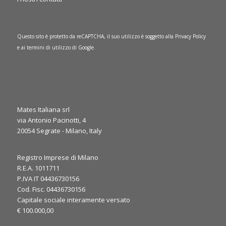
Questo sito è protetto da reCAPTCHA, il suo utilizzo è soggetto alla
Privacy Policy
e ai
termini di utilizzo
di Google.
Mates Italiana srl
via Antonio Pacinotti, 4
20054 Segrate - Milano, Italy
0
1
Twitter
Registro Imprese di Milano
·
Gio 6 Marzo, 2025
R.E.A. 1011711
P.IVA IT 04436730156
It’s the final day at JEC World 2025! ⏳
Cod. Fisc. 04436730156
We’re here to discuss your needs and explore how our
Capitale sociale interamente versato
expertise can support your applications. Let’s make the most
€ 100.000,00
of the last day, see you at our booth!