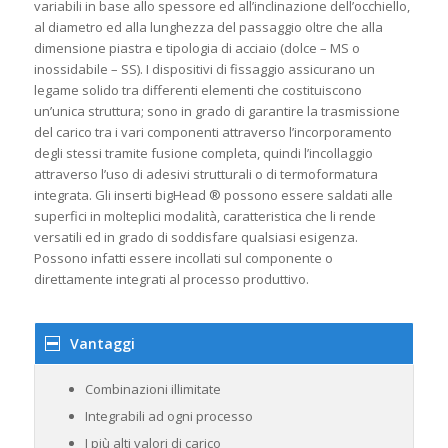
variabili in base allo spessore ed all’inclinazione dell’occhiello,
al diametro ed alla lunghezza del passaggio oltre che alla
dimensione piastra e tipologia di acciaio (dolce – MS o
inossidabile – SS). I dispositivi di fissaggio assicurano un
legame solido tra differenti elementi che costituiscono
un’unica struttura; sono in grado di garantire la trasmissione
del carico tra i vari componenti attraverso l’incorporamento
degli stessi tramite fusione completa, quindi l’incollaggio
attraverso l’uso di adesivi strutturali o di termoformatura
integrata. Gli inserti bigHead ® possono essere saldati alle
superfici in molteplici modalità, caratteristica che li rende
versatili ed in grado di soddisfare qualsiasi esigenza.
Possono infatti essere incollati sul componente o
direttamente integrati al processo produttivo.
Vantaggi
Combinazioni illimitate
Integrabili ad ogni processo
I più alti valori di carico