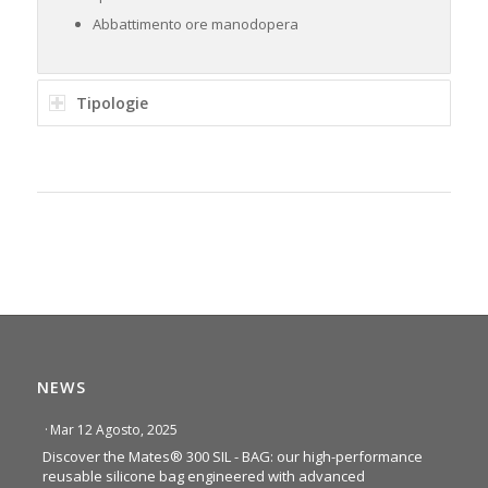
Abbattimento ore manodopera
Tipologie
NEWS
·
Mar 12 Agosto, 2025
Discover the Mates® 300 SIL - BAG: our high-performance
reusable silicone bag engineered with advanced