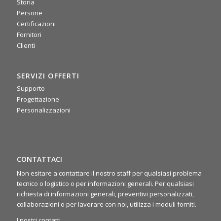
Storia
0
0
Twitter
Persone
Certificazioni
Fornitori
·
Mer 16 Luglio, 2025
Clienti
📌 La scorsa settimana si è tenuto il nostro meeting
commerciale 2025: due giorni intensi di confronto tra agenti,
area manager e team di backoffice. Un’occasione preziosa
SERVIZI OFFERTI
per condividere idee, allinearci sugli obiettivi e ritrovarci
rafforzando lo spirito di squadra 🤝
Supporto
Progettazione
Personalizzazioni
CONTATTACI
Non esitare a contattare il nostro staff per qualsiasi problema
tecnico o logistico o per informazioni generali. Per qualsiasi
richiesta di informazioni generali, preventivi personalizzati,
collaborazioni o per lavorare con noi, utilizza i moduli forniti.
I nostri contatti