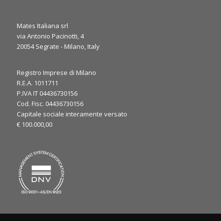
Mates Italiana srl
via Antonio Pacinotti, 4
20054 Segrate - Milano, Italy
0
1
Twitter
Registro Imprese di Milano
·
Gio 6 Marzo, 2025
R.E.A. 1011711
P.IVA IT 04436730156
It’s the final day at JEC World 2025! ⏳
Cod. Fisc. 04436730156
We’re here to discuss your needs and explore how our
Capitale sociale interamente versato
expertise can support your applications. Let’s make the most
€ 100.000,00
of the last day, see you at our booth!
#JECWorld2025
@JECComposites