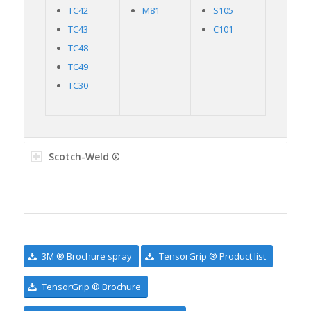
TC42
M81
S105
TC43
C101
TC48
TC49
TC30
Scotch-Weld ®
3M ® Brochure spray
TensorGrip ® Product list
TensorGrip ® Brochure