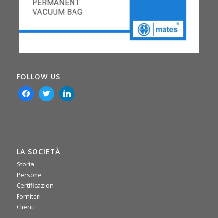
FOLLOW US
facebook
twitter
linkedin
LA SOCIETÀ
Storia
0
0
Twitter
Persone
Certificazioni
Fornitori
·
Mer 16 Luglio, 2025
Clienti
📌 La scorsa settimana si è tenuto il nostro meeting