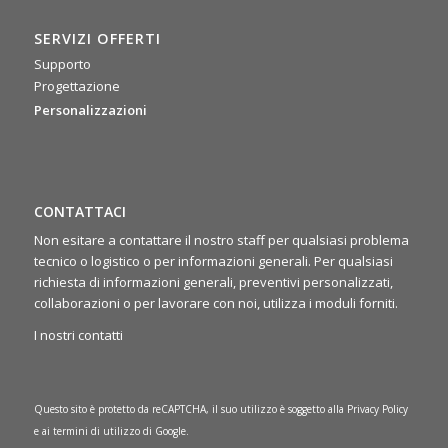
commerciale 2025: due giorni intensi di confronto tra agenti,
area manager e team di backoffice. Un’occasione preziosa
SERVIZI OFFERTI
per condividere idee, allinearci sugli obiettivi e ritrovarci
rafforzando lo spirito di squadra 🤝
Supporto
Progettazione
Personalizzazioni
CONTATTACI
Non esitare a contattare il nostro staff per qualsiasi problema
tecnico o logistico o per informazioni generali. Per qualsiasi
richiesta di informazioni generali, preventivi personalizzati,
collaborazioni o per lavorare con noi, utilizza i moduli forniti.
I nostri contatti
Questo sito è protetto da reCAPTCHA, il suo utilizzo è soggetto alla
Privacy Policy
e ai
termini di utilizzo
di Google.