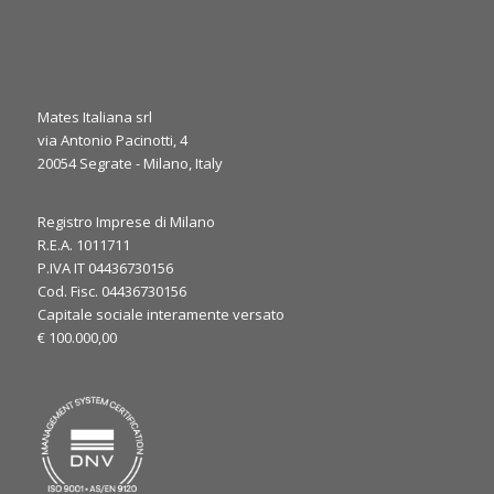
Mates Italiana srl
via Antonio Pacinotti, 4
20054 Segrate - Milano, Italy
0
1
Twitter
Registro Imprese di Milano
·
Gio 6 Marzo, 2025
R.E.A. 1011711
It’s the final day at JEC World 2025! ⏳
P.IVA IT 04436730156
Cod. Fisc. 04436730156
We’re here to discuss your needs and explore how our
Capitale sociale interamente versato
expertise can support your applications. Let’s make the most
€ 100.000,00
of the last day, see you at our booth!
#JECWorld2025
@JECComposites