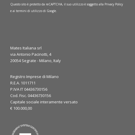
Questo sito è protetto da reCAPTCHA, il suo utilizzo è soggetto alla
Privacy Policy
e ai
termini di utilizzo
di Google.
Mates Italiana srl
via Antonio Pacinotti, 4
20054 Segrate - Milano, Italy
0
1
Twitter
Registro Imprese di Milano
·
Gio 6 Marzo, 2025
R.E.A. 1011711
P.IVA IT 04436730156
It’s the final day at JEC World 2025! ⏳
Cod. Fisc. 04436730156
We’re here to discuss your needs and explore how our
Capitale sociale interamente versato
expertise can support your applications. Let’s make the most
€ 100.000,00
of the last day, see you at our booth!
#JECWorld2025
@JECComposites