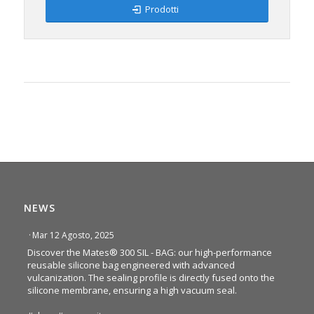
Prodotti
NEWS
·
Mar 12 Agosto, 2025
Discover the Mates® 300 SIL - BAG: our high-performance
reusable silicone bag engineered with advanced
vulcanization. The sealing profile is directly fused onto the
silicone membrane, ensuring a high vacuum seal.