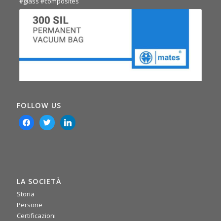
#glass
#composites
FOLLOW US
facebook
twitter
linkedin
LA SOCIETÀ
Storia
0
0
Twitter
Persone
Certificazioni