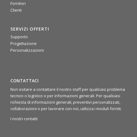
Fornitori
·
Mer 16 Luglio, 2025
Clienti
📌 La scorsa settimana si è tenuto il nostro meeting
commerciale 2025: due giorni intensi di confronto tra agenti,
area manager e team di backoffice. Un’occasione preziosa
SERVIZI OFFERTI
per condividere idee, allinearci sugli obiettivi e ritrovarci
rafforzando lo spirito di squadra 🤝
Supporto
Progettazione
Personalizzazioni
CONTATTACI
Non esitare a contattare il nostro staff per qualsiasi problema
tecnico o logistico o per informazioni generali. Per qualsiasi
richiesta di informazioni generali, preventivi personalizzati,
collaborazioni o per lavorare con noi, utilizza i moduli forniti.
I nostri contatti