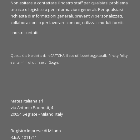
Non esitare a contattare il nostro staff per qualsiasi problema
tecnico o logistico o per informazioni generali. Per qualsiasi
richiesta di informazioni generali, preventivi personalizzati,
collaborazioni o per lavorare con noi, utilizza i moduli forniti.
I nostri contatti
Questo sito è protetto da reCAPTCHA, il suo utilizzo è soggetto alla
Privacy Policy
e ai
termini di utilizzo
di Google.
Mates Italiana srl
via Antonio Pacinotti, 4
20054 Segrate - Milano, Italy
0
1
Twitter
Registro Imprese di Milano
·
Gio 6 Marzo, 2025
R.E.A. 1011711