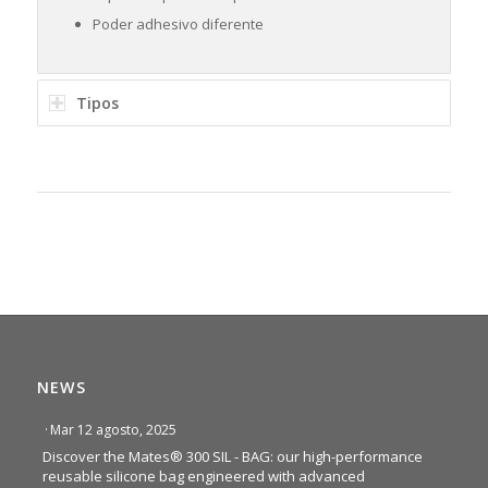
Poder adhesivo diferente
Tipos
NEWS
·
Mar 12 agosto, 2025
Discover the Mates® 300 SIL - BAG: our high-performance
reusable silicone bag engineered with advanced