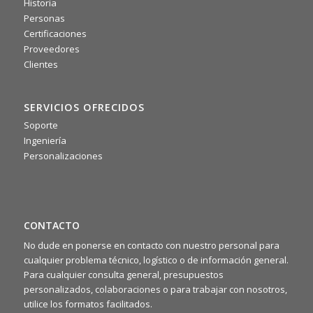
Historia
0
0
Twitter
Personas
Certificaciones
Proveedores
·
Mié 16 julio, 2025
Clientes
📌 La scorsa settimana si è tenuto il nostro meeting
commerciale 2025: due giorni intensi di confronto tra agenti,
area manager e team di backoffice. Un’occasione preziosa
SERVICIOS OFRECIDOS
per condividere idee, allinearci sugli obiettivi e ritrovarci
rafforzando lo spirito di squadra 🤝
Soporte
Ingeniería
Personalizaciones
CONTACTO
No dude en ponerse en contacto con nuestro personal para
cualquier problema técnico, logístico o de información general.
Para cualquier consulta general, presupuestos
personalizados, colaboraciones o para trabajar con nosotros,
utilice los formatos facilitados.