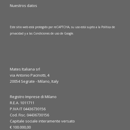
Nuestros datos
Este sitio web está protegido por reCAPTCHA, su uso está sujeto a la
Política de
privacidad
y a las
Condiciones de uso
de Google.
Mates Italiana srl
via Antonio Pacinotti, 4
0
1
20054 Segrate - Milano, Italy
Twitter
·
Jue 6 marzo, 2025
Registro Imprese di Milano
R.E.A. 1011711
It’s the final day at JEC World 2025! ⏳
P.IVA IT 04436730156
We’re here to discuss your needs and explore how our
Cod. Fisc. 04436730156
expertise can support your applications. Let’s make the most
Capitale sociale interamente versato
of the last day, see you at our booth!
€ 100.000,00