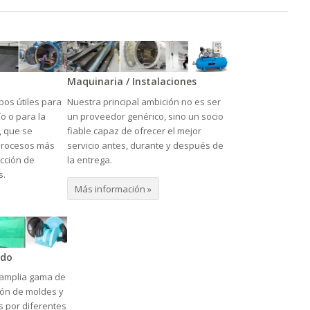
Maquinaria / Instalaciones
os útiles para
Nuestra principal ambición no es ser
ío o para la
un proveedor genérico, sino un socio
, que se
fiable capaz de ofrecer el mejor
 procesos más
servicio antes, durante y después de
cción de
la entrega.
s.
Más información »
ado
 amplia gama de
ión de moldes y
 por diferentes