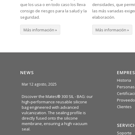
que los usa o en todo caso los lleva
densidades, que permit
consigo de riesgos para la salud y la
las más variadas exige
seguridad.
elaboración.
Más información »
Más información »
NEWS
EMPRES
Historia
Mar 12 agosto, 2025
Personas
Certificac
Discover the Mates® 300 SIL - BAG: our
Proveedo
high-performance reusable silicone
Clientes
bag engineered with advanced
vulcanization. The sealing profile is
directly fused onto the silicone
membrane, ensuring a high vacuum
SERVIC
seal.
Soporte