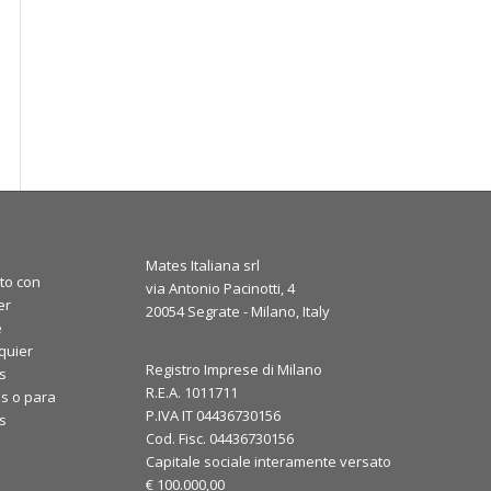
Mates Italiana srl
to con
via Antonio Pacinotti, 4
er
20054 Segrate - Milano, Italy
e
quier
Registro Imprese di Milano
s
R.E.A. 1011711
s o para
P.IVA IT 04436730156
os
Cod. Fisc. 04436730156
Capitale sociale interamente versato
€ 100.000,00