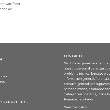
en satisfacer
ncias de
CONTACTO
A
No dude en ponerse en contac
nuestro personal para cualqui
problema técnico, logístico o d
iones
información general. Para cual
res
consulta general, presupuesto
personalizados, colaboracione
trabajar con nosotros, utilice l
formatos facilitados.
IOS OFRECIDOS
Nuestros datos