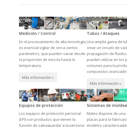
Medición / Control
Tubos / Ataques
En el procesamiento de alta tecnología,
Una amplia gama de tub
es esencial vigilar de cerca ciertos
crear un circuito de vac
parámetros, que pueden variar desde
propagación de fluidos
la proporción de mezcla hasta la
pueden utilizar en los
temperatura.
comunes para la produ
compuestos avanzado
Más información »
Más información »
Equipos de protección
Sistemas de molde
Los equipos de protección personal
Mates dispone de una
(EPI) son productos que tienen la
placas para la fabricac
función de salvaguardar a la persona
modelos caracterizadas