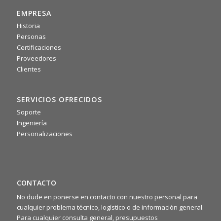
EMPRESA
Historia
0
0
Twitter
Personas
Certificaciones
Proveedores
·
Mié 16 julio, 2025
Clientes
📌 La scorsa settimana si è tenuto il nostro meeting
commerciale 2025: due giorni intensi di confronto tra agenti,
area manager e team di backoffice. Un’occasione preziosa
SERVICIOS OFRECIDOS
per condividere idee, allinearci sugli obiettivi e ritrovarci
rafforzando lo spirito di squadra 🤝
Soporte
Ingeniería
Personalizaciones
CONTACTO
No dude en ponerse en contacto con nuestro personal para
cualquier problema técnico, logístico o de información general.
Para cualquier consulta general, presupuestos