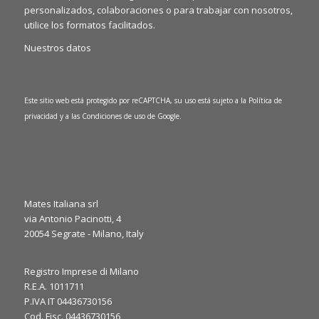
personalizados, colaboraciones o para trabajar con nosotros,
utilice los formatos facilitados.
Nuestros datos
Este sitio web está protegido por reCAPTCHA, su uso está sujeto a la
Política de
privacidad
y a las
Condiciones de uso
de Google.
Mates Italiana srl
via Antonio Pacinotti, 4
0
1
20054 Segrate - Milano, Italy
Twitter
·
Jue 6 marzo, 2025
Registro Imprese di Milano
R.E.A. 1011711
It’s the final day at JEC World 2025! ⏳
P.IVA IT 04436730156
We’re here to discuss your needs and explore how our
Cod. Fisc. 04436730156