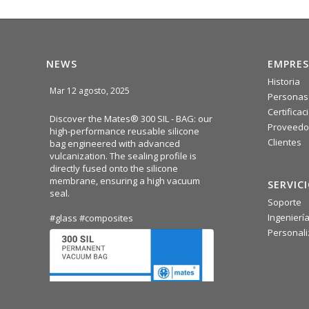
NEWS
EMPRES
Historia
Mar 12 agosto, 2025
Personas
Certificac
Discover the Mates® 300 SIL - BAG: our
Proveedo
high-performance reusable silicone
Clientes
bag engineered with advanced
vulcanization. The sealing profile is
directly fused onto the silicone
membrane, ensuring a high vacuum
SERVIC
seal.
Soporte
Ingenierí
#glass
#composites
Personali