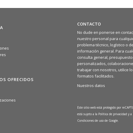
CONTACTO
A
No dude en ponerse en contac
nuestro personal para cualqui
problema técnico, logístico o d
iones
información general. Para cual
res
consulta general, presupuesto
personalizados, colaboracione
trabajar con nosotros, utilice l
formatos facilitados.
IOS OFRECIDOS
Nuestros datos
a
zaciones
Este sitio web está protegido por reCAP
está sujeto a la
Política de privacidad
y a 
Condiciones de uso
de Google.