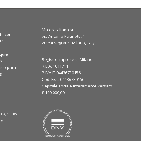
Mates Italiana srl
to con
via Antonio Pacinotti, 4
er
20054 Segrate - Milano, Italy
e
quier
Registro Imprese di Milano
s
R.E.A. 1011711
s o para
P.IVA IT 04436730156
os
Cod. Fisc. 04436730156
Capitale sociale interamente versato
€ 100.000,00
TCHA, su uso
las