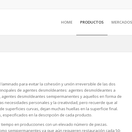
HOME
PRODUCTOS
MERCADO
 laminado para evitar la cohesión y unión irreversible de las dos
s principales de agentes desmoldeantes: agentes desmoldeantes a
a, agentes desmoldeantes semipermanentes y aquellos en forma de
 las necesidades personales y la creatividad, pero recuerde que al
 de superficies curvas, dejan muchas huellas en la superficie final.
, especificados en la descripción de cada producto.
 tiempo en producciones con un elevado número de piezas.
como semipermanentes ya que aún requieren restauración cada 50-